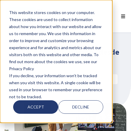
This website stores cookies on your computer.
ES
These cookies are used to collect information
about how you interact with our website and allow
 PRODUCTOS SMARTCLASS
us to remember you. We use this information in
order to improve and customize your browsing
POR QUÉ SMARTCLASS?
experience and for analytics and metrics about our
Go Live con tus alumnos desde
visitors both on this website and other media. To
 RECURSOS
SmartClass
find out more about the cookies we use, see our
Privacy Policy
SOCIOS
If you decline, your information won’t be tracked
TECNOLOGÍA PARA LA ENSEÑANZA DE IDIOMAS
when you visit this website. A single cookie will be
 SOPORTE
por
Melissa Arndt
el feb 14, 2024
used in your browser to remember your preference
not to be tracked.
ACCEPT
DECLINE
 empty.