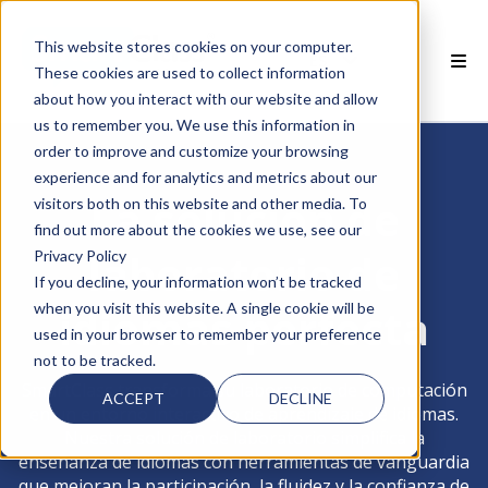
This website stores cookies on your computer.
ES
These cookies are used to collect information
about how you interact with our website and allow
 PRODUCTOS SMARTCLASS
us to remember you. We use this information in
order to improve and customize your browsing
POR QUÉ SMARTCLASS?
experience and for analytics and metrics about our
La solución de
visitors both on this website and other media. To
 RECURSOS
find out more about the cookies we use, see our
laboratorio de
Privacy Policy
SOCIOS
If you decline, your information won’t be tracked
when you visit this website. A single cookie will be
idiomas perfecta
 SOPORTE
used in your browser to remember your preference
not to be tracked.
SmartClass transforma su laboratorio de computación
ACCEPT
DECLINE
en un entorno interactivo de aprendizaje de idiomas.
Nuestra solución de laboratorio simplifica la
enseñanza de idiomas con herramientas de vanguardia
 empty.
que mejoran la participación, la fluidez y la confianza de