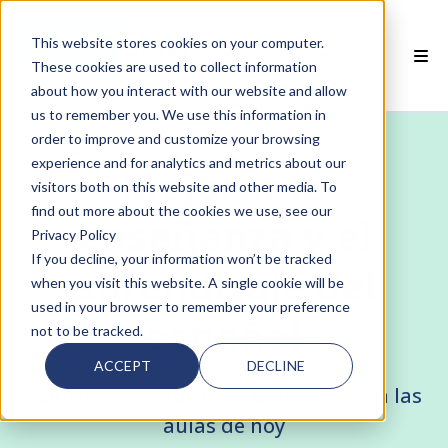
This website stores cookies on your computer.
ES
These cookies are used to collect information
about how you interact with our website and allow
 PRODUCTOS SMARTCLASS
us to remember you. We use this information in
order to improve and customize your browsing
POR QUÉ SMARTCLASS?
experience and for analytics and metrics about our
Mejorar la
visitors both on this website and other media. To
 RECURSOS
find out more about the cookies we use, see our
enseñanza y el
Privacy Policy
SOCIOS
If you decline, your information won’t be tracked
aprendizaje del
when you visit this website. A single cookie will be
 SOPORTE
used in your browser to remember your preference
español
not to be tracked.
ACCEPT
DECLINE
Soluciones lingüísticas digitales para las
aulas de hoy
 empty.