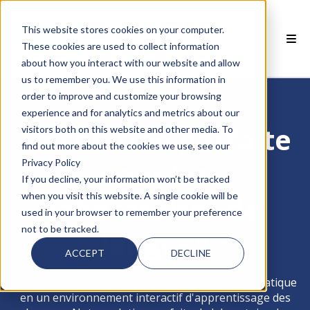
This website stores cookies on your computer.
FR
These cookies are used to collect information
about how you interact with our website and allow
 PRODUITS SMARTCLASS
us to remember you. We use this information in
order to improve and customize your browsing
 POURQUOI SMARTCLASS?
experience and for analytics and metrics about our
La solution parfaite
visitors both on this website and other media. To
 RESSOURCES
find out more about the cookies we use, see our
pour les
Privacy Policy
PARTENAIRES
If you decline, your information won’t be tracked
when you visit this website. A single cookie will be
laboratoires de
 SUPPORT
used in your browser to remember your preference
not to be tracked.
langues
ACCEPT
DECLINE
SmartClass transforme votre laboratoire informatique
en un environnement interactif d'apprentissage des
 empty.