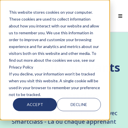
This website stores cookies on your computer.
FR
These cookies are used to collect information
about how you interact with our website and allow
 PRODUITS SMARTCLASS
us to remember you. We use this information in
order to improve and customize your browsing
 POURQUOI SMARTCLASS?
experience and for analytics and metrics about our
Donner aux
visitors both on this website and other media. To
 RESSOURCES
find out more about the cookies we use, see our
nouveaux arrivants
Privacy Policy
PARTENAIRES
If you decline, your information won’t be tracked
les moyens
when you visit this website. A single cookie will be
 SUPPORT
used in your browser to remember your preference
d'apprendre
not to be tracked.
ACCEPT
DECLINE
Transformez votre salle de classe avec
Smartclass - Là où chaque apprenant
 empty.