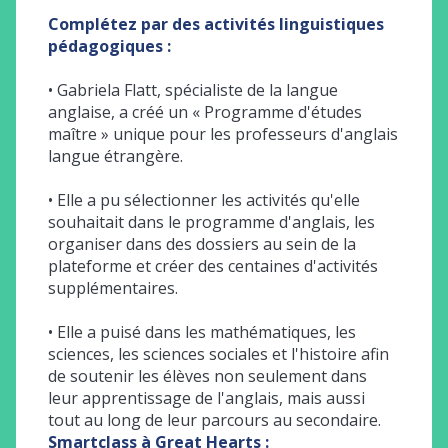
solut
Complétez par des activités linguistiques
pédagogiques :
buer
e
•
Gabriela Flatt, spécialiste de la langue
te
:
a
anglaise, a créé un « Programme d'études
maître » unique pour les professeurs d'anglais
langue étrangère.
é
re
:
u
•
Elle a pu sélectionner les activités qu'elle
re et
souhaitait dans le programme d'anglais, les
i
organiser dans des dossiers au sein de la
plateforme et créer des centaines d'activités
l
supplémentaires.
es
• Elle a puisé dans les m
athématiques, les
Impa
sciences, les sciences sociales et l'histoire afin
nts.
de soutenir les élèves non seulement dans
leur apprentissage de l'anglais, mais aussi
éalisé
a
tout au long de leur parcours au secondaire.
F
Smartclass à Great Hearts :