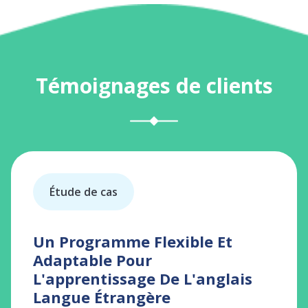
Témoignages de clients
Étude de cas
É
ues
Un Programme Flexible Et
Out
Adaptable Pour
Sys
L'apprentissage De L'anglais
Le s
Langue Étrangère
Smar