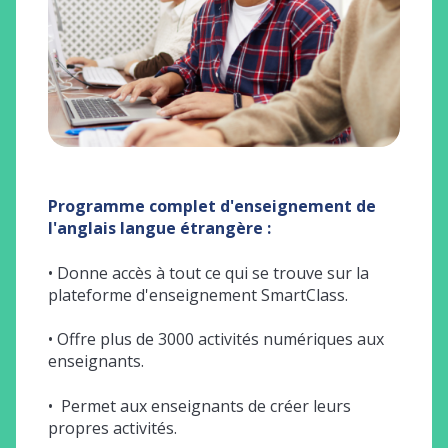
V
ion
Répo
L
s
d
Programme complet d'enseignement de
d
l'anglais langue étrangère :
ilieu
l
L
• Donne accès à t
out ce qui se trouve sur la
à
plateforme d'enseignement SmartClass.
er
• Offre p
lus de 3000 activités numériques aux
L
enseignants.
e
é
•
Permet aux enseignants de créer leurs
propres activités.
:
Pour