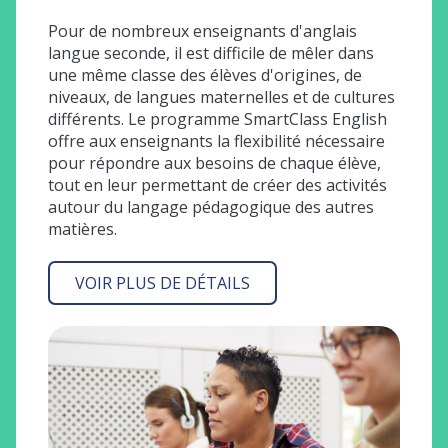
mis
croi
Pour de nombreux enseignants d'anglais
(ELL)
lais
langue seconde, il est difficile de mêler dans
étud
une même classe des élèves d'origines, de
d'éc
niveaux, de langues maternelles et de cultures
varié
ts en
différents. Le programme SmartClass English
d'étu
n
offre aux enseignants la flexibilité nécessaire
Smar
s
pour répondre aux besoins de chaque élève,
perso
tout en leur permettant de créer des activités
et un
ation
autour du langage pédagogique des autres
perm
s. Le
matières.
les é
ue
se so
és en
VOIR PLUS DE DÉTAILS
l'élo
ion et
l'ave
ict
d'acc
re un
étra
tion
bénéf
besoi