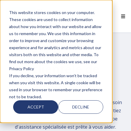
This website stores cookies on your computer.
FR
These cookies are used to collect information
about how you interact with our website and allow
 PRODUITS SMARTCLASS
us to remember you. We use this information in
order to improve and customize your browsing
 POURQUOI SMARTCLASS?
experience and for analytics and metrics about our
Soutien à la
visitors both on this website and other media. To
 RESSOURCES
find out more about the cookies we use, see our
clientèle de
Privacy Policy
PARTENAIRES
If you decline, your information won’t be tracked
SmartClass
when you visit this website. A single cookie will be
 SUPPORT
used in your browser to remember your preference
not to be tracked.
Que vous ayez des questions, que vous ayez besoin
ACCEPT
DECLINE
d'une assistance technique ou que vous souhaitiez
explorer les solutions SmartClass, notre équipe
d'assistance spécialisée est prête à vous aider.
 empty.