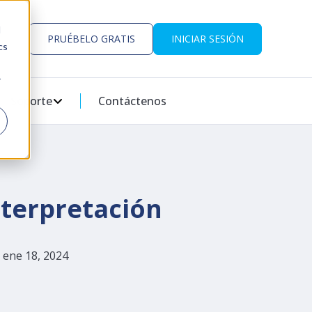
d
PRUÉBELO GRATIS
INICIAR SESIÓN
cs
r
CLASS?
 RECURSOS
SUBMENU FOR SOCIOS
Soporte
SHOW SUBMENU FOR SOPORTE
Contáctenos
nterpretación
 ene 18, 2024