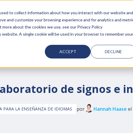
sed to collect information about how you interact with our website an
ES
th an auto-suggest feature attached.
rove and customize your browsing experience and for analytics and metri
ut more about the cookies we use, see our Privacy Policy
is website. A single cookie will be used in your browser to remember you
BMENU FOR PRODUCTOS SMARTCLASS
Por qué SmartClass?
SHOW SUBMENU FOR POR QUÉ SMART
Recursos
SHOW SUBMENU FOR
Socios
SHOW 
ACCEPT
DECLINE
aboratorio de signos e i
por
Hannah Haase
el
A PARA LA ENSEÑANZA DE IDIOMAS