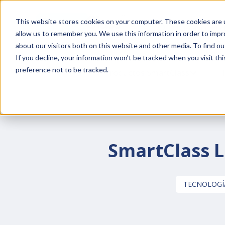
This website stores cookies on your computer. These cookies are u
This is a search field wi
allow us to remember you. We use this information in order to imp
about our visitors both on this website and other media. To find o
If you decline, your information won’t be tracked when you visit th
preference not to be tracked.
Productos SmartClass
SHOW SU
SmartClass L
TECNOLOGÍ