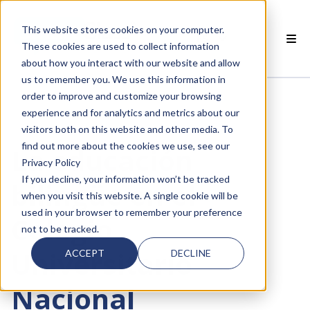
This website stores cookies on your computer.
ES
These cookies are used to collect information
about how you interact with our website and allow
 PRODUCTOS SMARTCLASS
us to remember you. We use this information in
order to improve and customize your browsing
POR QUÉ SMARTCLASS?
experience and for analytics and metrics about our
visitors both on this website and other media. To
 RECURSOS
find out more about the cookies we use, see our
La educación
Privacy Policy
SOCIOS
If you decline, your information won’t be tracked
bilingüe en el
when you visit this website. A single cookie will be
 SOPORTE
used in your browser to remember your preference
Colegio
not to be tracked.
Universitario
ACCEPT
DECLINE
Nacional
 empty.