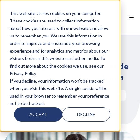
This website stores cookies on your computer.
ES
These cookies are used to collect information
about how you interact with our website and allow
 PRODUCTOS SMARTCLASS
us to remember you. We use this information in
order to improve and customize your browsing
POR QUÉ SMARTCLASS?
experience and for analytics and metrics about our
Ayuda a los estudiantes
visitors both on this website and other media. To
 RECURSOS
multilingües, los profesores de
find out more about the cookies we use, see our
Privacy Policy
inglés como segundo idioma
SOCIOS
If you decline, your information won’t be tracked
when you visit this website. A single cookie will be
 SOPORTE
TECNOLOGÍA PARA LA ENSEÑANZA DE IDIOMAS
used in your browser to remember your preference
not to be tracked.
ENSEÑANZA DE IDIOMAS DIGITAL
ACCEPT
DECLINE
por
Candy O. Vitale
el jun 19, 2024
 empty.