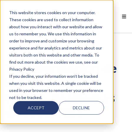
This website stores cookies on your computer.
ES
These cookies are used to collect information
about how you interact with our website and allow
 PRODUCTOS SMARTCLASS
us to remember you. We use this information in
order to improve and customize your browsing
POR QUÉ SMARTCLASS?
experience and for analytics and metrics about our
visitors both on this website and other media. To
 RECURSOS
find out more about the cookies we use, see our
Transformación de
Privacy Policy
SOCIOS
If you decline, your information won’t be tracked
la enseñanza
when you visit this website. A single cookie will be
 SOPORTE
used in your browser to remember your preference
técnica de idiomas
not to be tracked.
en Costa Rica
ACCEPT
DECLINE
 empty.