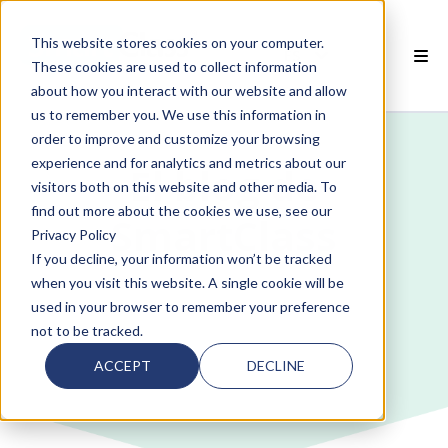
This website stores cookies on your computer.
ES
These cookies are used to collect information
about how you interact with our website and allow
 PRODUCTOS SMARTCLASS
us to remember you. We use this information in
order to improve and customize your browsing
POR QUÉ SMARTCLASS?
experience and for analytics and metrics about our
El blog de
visitors both on this website and other media. To
 RECURSOS
find out more about the cookies we use, see our
SmartClass
Privacy Policy
SOCIOS
If you decline, your information won’t be tracked
when you visit this website. A single cookie will be
 SOPORTE
used in your browser to remember your preference
not to be tracked.
ACCEPT
DECLINE
 empty.