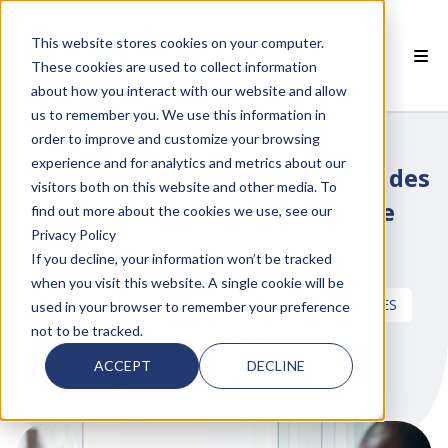
This website stores cookies on your computer.
FR
These cookies are used to collect information
about how you interact with our website and allow
 PRODUITS SMARTCLASS
us to remember you. We use this information in
order to improve and customize your browsing
 POURQUOI SMARTCLASS?
experience and for analytics and metrics about our
Augmenter le temps de parole des
visitors both on this website and other media. To
 RESSOURCES
élèves avec le laboratoire de
find out more about the cookies we use, see our
Privacy Policy
langues SmartClass
PARTENAIRES
If you decline, your information won’t be tracked
when you visit this website. A single cookie will be
 SUPPORT
TECHNOLOGIE DE L'ENSEIGNEMENT DES LANGUES
used in your browser to remember your preference
not to be tracked.
DERNIERS
ACCEPT
DECLINE
par
Hannah Haase
le août 15, 2024
 empty.