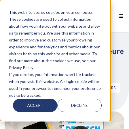
This website stores cookies on your computer.
FR
These cookies are used to collect information
about how you interact with our website and allow
 PRODUITS SMARTCLASS
us to remember you. We use this information in
order to improve and customize your browsing
 POURQUOI SMARTCLASS?
experience and for analytics and metrics about our
Manuel d'allemand 1 : la meilleure
visitors both on this website and other media. To
 RESSOURCES
ressource pour vos cours
find out more about the cookies we use, see our
Privacy Policy
d'allemand
PARTENAIRES
If you decline, your information won’t be tracked
when you visit this website. A single cookie will be
 SUPPORT
CONTENU LINGUISTIQUE NUMÉRIQUE
DERNIERS
used in your browser to remember your preference
not to be tracked.
par
Hannah Haase
le juin 18, 2024
ACCEPT
DECLINE
 empty.