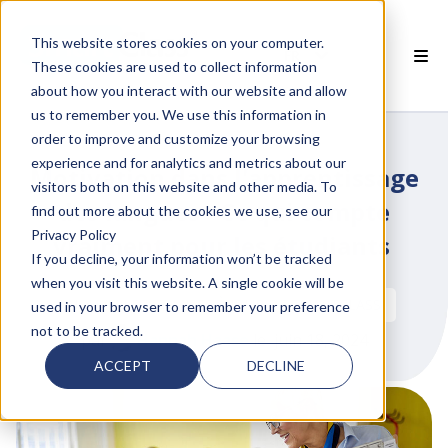
This website stores cookies on your computer.
FR
These cookies are used to collect information
about how you interact with our website and allow
 PRODUITS SMARTCLASS
us to remember you. We use this information in
order to improve and customize your browsing
 POURQUOI SMARTCLASS?
experience and for analytics and metrics about our
Motivation dans l'apprentissage
visitors both on this website and other media. To
 RESSOURCES
des langues - Ce qui compte
find out more about the cookies we use, see our
Privacy Policy
vraiment pour les étudiants
PARTENAIRES
If you decline, your information won’t be tracked
when you visit this website. A single cookie will be
 SUPPORT
NOUVELLES ET MISES À JOUR DE SMARTCLASS
used in your browser to remember your preference
not to be tracked.
par
Hannah Haase
le juin 18, 2024
ACCEPT
DECLINE
 empty.